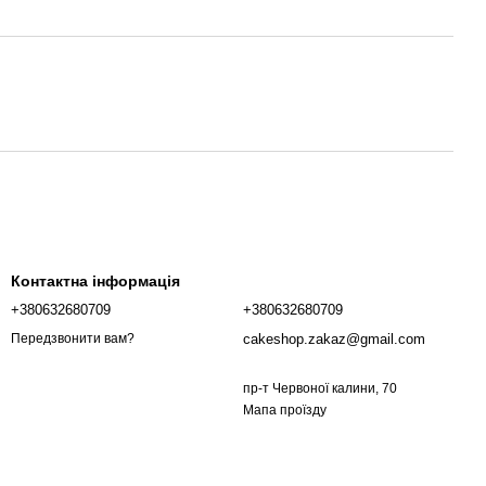
Контактна інформація
+380632680709
+380632680709
cakeshop.zakaz@gmail.com
Передзвонити вам?
пр-т Червоної калини, 70
Мапа проїзду