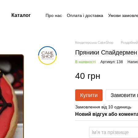
Каталог
Про нас
Оплата і доставка
Умови замовл
Контакти
Угода користувача
Договір публічної оферти
Кондитерська CakeShop
Роздрібни
Пряники Спайдермен 
В наявності
Артикул: 138
Напис
40 грн
Купити
Замовити
Замовлення від 10 одиниць
Новий відгук або комент