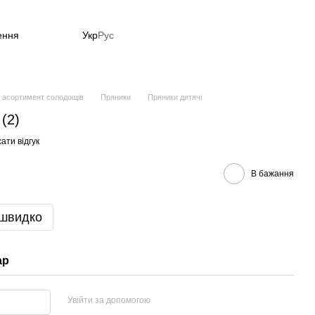
ення
Укр
Рус
й асортимент солодощів
Пряники
Пряники дитячі
(2)
ати відгук
В бажання
 швидко
ар
Увійти за допомогою