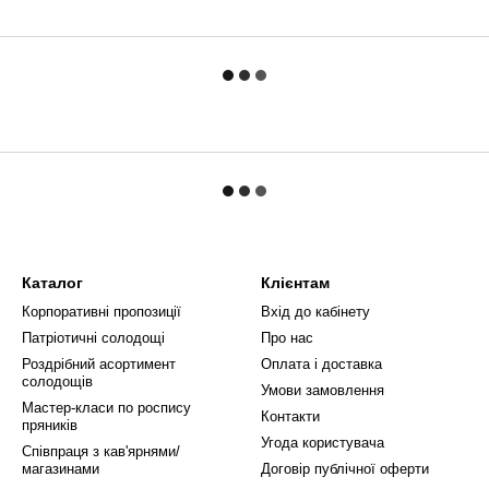
Каталог
Клієнтам
Корпоративні пропозиції
Вхід до кабінету
Патріотичні солодощі
Про нас
Роздрібний асортимент
Оплата і доставка
солодощів
Умови замовлення
Мастер-класи по роспису
Контакти
пряників
Угода користувача
Співпраця з кав'ярнями/
магазинами
Договір публічної оферти