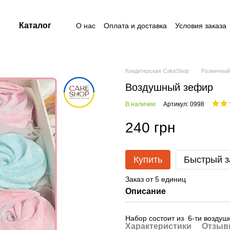
Каталог
О нас
Оплата и доставка
Условия заказа
Контакты
Пользовательское соглашение
Договор публичной оферты
Кондитерская CakeShop
Розничный
Воздушный зефир
В наличии
Артикул: 0998
240 грн
Купить
Быстрый з
Заказ от 5 единиц
Описание
Набор состоит из 6-ти воздуш
Характеристики
Отзы