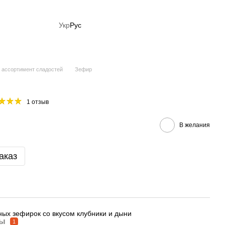
Укр
Рус
 ассортимент сладостей
Зефир
1 отзыв
В желания
аказ
ных зефирок со вкусом клубники и дыни
вы
1