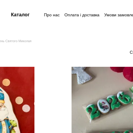
Каталог
Про нас
Оплата і доставка
Умови замовл
Контакти
Угода користувача
Договір публічної оферти
ень Святого Миколая
С