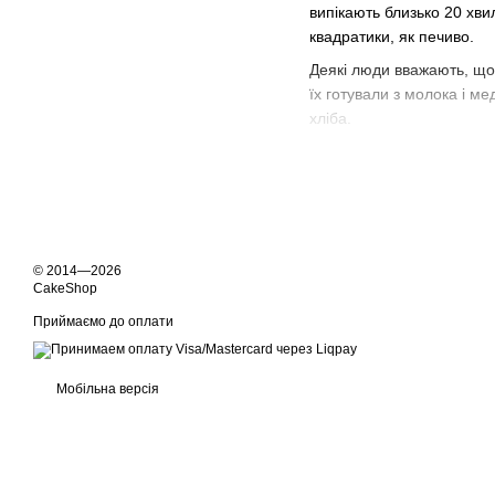
випікають близько 20 хви
квадратики, як печиво.
Деякі люди вважають, що 
їх готували з молока і ме
хліба.
У нашій кондитерській сп
Історія Святого Мик
День Святого Миколая, т
покровителя дітей і моряк
© 2014—2026
Святий Миколай був грецьк
CakeShop
Міри. Він прославився сво
Приймаємо до оплати
себе і своїх сімей.
💛💙 Пряники на Микол
Мобільна версія
💛💙 Випічка на Микола
💛💙 Солодощі на Мико
💛💙 Печиво на микола