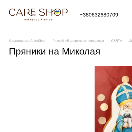
Перейти до основного контенту
+380632680709
Кондитерська CakeShop
Роздрібний асортимент солодощів
СВЯТА
Д
Пряники на Миколая