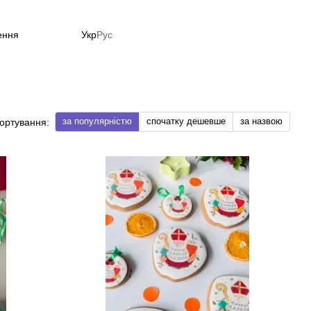
ення
Укр
Рус
за популярністю
спочатку дешевше
за назвою
ортування: