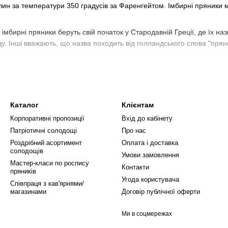
лин за температури 350 градусів за Фаренгейтом. Імбирні пряники м
імбирні пряники беруть свій початок у Стародавній Греції, де їх на
ду. Інші вважають, що назва походить від голландського слова "прян
еціально для вас ми зробили розділ
новорічні пряники
в якому можна
олая
акож відомий як День Святого Миколая або День Святого Миколая, в
Каталог
Клієнтам
ів.
Корпоративні пропозиції
Вхід до кабінету
им єпископом у Малій Азії в четвертому столітті нашої ери. Він нар
Патріотичні солодощі
Про нас
єю щедрістю до дітей і моряків, яким погрожували пірати, бо вночі в
Роздрібний асортимент
Оплата і доставка
солодощів
Умови замовлення
Мастер-класи по роспису
Контакти
ая
Святкові
пряників
Угода користувача
Співпраця з кав'ярнями/
я
На замов
магазинами
Договір публічної оферти
лая
З доставк
Ми в соцмережах
йчика
Купити