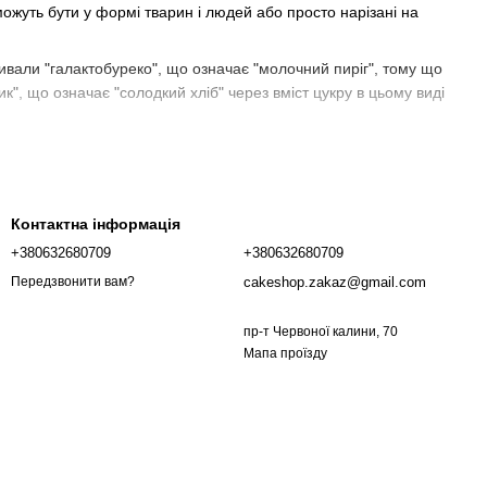
ожуть бути у формі тварин і людей або просто нарізані на
зивали "галактобуреко", що означає "молочний пиріг", тому що
ик", що означає "солодкий хліб" через вміст цукру в цьому виді
 купити зараз випічку для святкування нового року.
ідзначається 6 грудня кожного року. Це день Святого Миколая,
Контактна інформація
+380632680709
+380632680709
одився в Патарі, Лікія, у 270 році нашої ери і став єпископом
cakeshop.zakaz@gmail.com
Передзвонити вам?
ін кидав монети в їхні вікна, щоб вони могли купити їжу для
пр-т Червоної калини, 70
Мапа проїзду
лення
ою