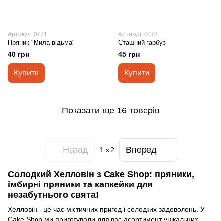
Артикул: 0771
Артикул: 0073
Пряник "Мила відьма"
Сташний гарбуз
40 грн
45 грн
Купити
Купити
Показати ще 16 товарів
Назад
Вперед
1
з 2
Солодкий Хелловін з Cake Shop: пряники,
імбирні пряники та капкейки для
незабутнього свята!
Хелловін - це час містичних пригод і солодких задоволень. У
Cake Shop ми приготували для вас асортимент унікальних