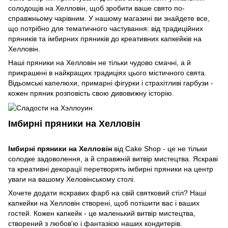
солодощів на Хелловін, щоб зробити ваше свято по-
справжньому чарівним. У нашому магазині ви знайдете все,
що потрібно для тематичного частування: від традиційних
пряників та імбирних пряників до креативних капкейків на
Хелловін.
Наші пряники на Хелловін не тільки чудово смачні, а й
прикрашені в найкращих традиціях цього містичного свята.
Відьомські капелюхи, примарні фігурки і страхітливі гарбузи -
кожен пряник розповість свою дивовижну історію.
Імбирні пряники на Хелловін
Імбирні пряники на Хелловін
від Cake Shop - це не тільки
солодке задоволення, а й справжній витвір мистецтва. Яскраві
та креативні декорації перетворять імбирні пряники на центр
уваги на вашому Хеловінському столі.
Хочете додати яскравих фарб на свій святковий стіл? Наші
капкейки на Хелловін створені, щоб потішити вас і ваших
гостей. Кожен капкейк - це маленький витвір мистецтва,
створений з любов'ю і фантазією наших кондитерів.