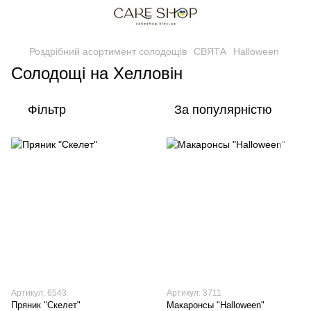
Роздрібний асортимент солодощів
СВЯТА
Halloween
Солодощі на Хелловін
Фільтр
За популярністю
Артикул: 6543
Артикул: 3711
Пряник "Скелет"
Макаронсы "Halloween"