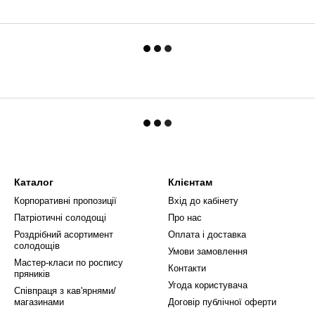
Каталог
Клієнтам
Корпоративні пропозиції
Вхід до кабінету
Патріотичні солодощі
Про нас
Роздрібний асортимент
Оплата і доставка
солодощів
Умови замовлення
Мастер-класи по роспису
Контакти
пряників
Угода користувача
Співпраця з кав'ярнями/
магазинами
Договір публічної оферти