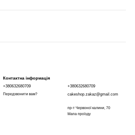
Контактна інформація
+380632680709
+380632680709
cakeshop.zakaz@gmail.com
Передзвонити вам?
пр-т Червоної калини, 70
Мапа проїзду