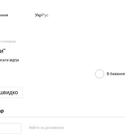
ення
Укр
Рус
і солодощі
и"
сати відгук
В бажання
 швидко
ар
Увійти за допомогою