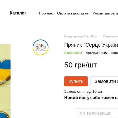
Каталог
Про нас
Оплата і доставка
Умови замовл
Контакти
Угода користувача
Договір публічної оферти
Кондитерська CakeShop
Патріотичн
Пряник "Серце Україн
В наявності
Артикул: 0345
Напи
50 грн/шт.
Купити
Замовити
Замовлення від 10 шт.
Новий відгук або комент