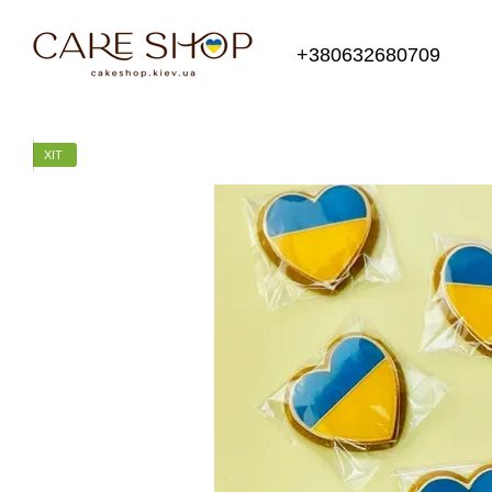
Перейти до основного контенту
+380632680709
ХІТ